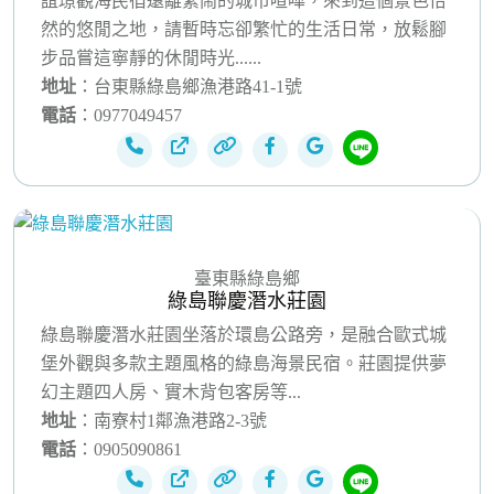
誼璟觀海民宿遠離繁鬧的城市喧嘩，來到這個景色怡
然的悠閒之地，請暫時忘卻繁忙的生活日常，放鬆腳
步品嘗這寧靜的休閒時光......
地址
：台東縣綠島鄉漁港路41-1號
電話
：0977049457
臺東縣綠島鄉
綠島聯慶潛水莊園
綠島聯慶潛水莊園坐落於環島公路旁，是融合歐式城
堡外觀與多款主題風格的綠島海景民宿。莊園提供夢
幻主題四人房、實木背包客房等...
地址
：南寮村1鄰漁港路2-3號
電話
：0905090861