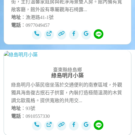
街，主打溫馨家庭房與乾淨海景雙人房。館內備有寬
敞客廳，館外設有專屬觀海石椅露...
地址
：漁港路41-1號
電話
：0977049457
臺東縣綠島鄉
綠島明月小築
綠島明月小築民宿坐落於交通便利的南寮區域，外觀
獨具海島復古抿石子拱窗，內裝打造極簡溫潤的木質
調北歐風格。提供寬敞的共用交...
地址
：93號
電話
：0910557330