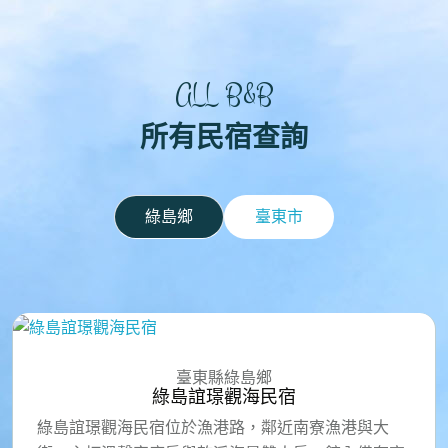
ALL B&B
所有民宿查詢
綠島鄉
臺東市
臺東縣綠島鄉
綠島誼璟觀海民宿
綠島誼璟觀海民宿位於漁港路，鄰近南寮漁港與大